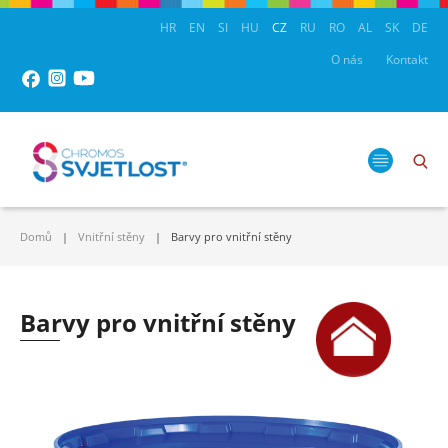
HR
EN
SI
HU
CZ
RU
RO
AL
SK
DE
O nás
Kontakt
Domů
Vnitřní stěny
Barvy pro vnitřní stěny
Barvy pro vnitřní stěny