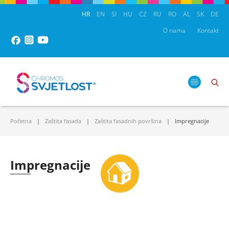
HR
EN
SI
HU
CZ
RU
RO
AL
SK
DE
O nama
Kontakt
Početna
Zaštita fasada
Zaštita fasadnih površina
Impregnacije
Impregnacije