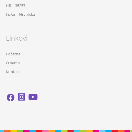
HR – 35257
Lužani, Hrvatska
Linkovi
Početna
O nama
Kontakt