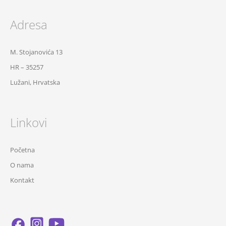
Adresa
M. Stojanovića 13
HR – 35257
Lužani, Hrvatska
Linkovi
Početna
O nama
Kontakt