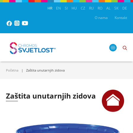
HR
EN
SI
HU
CZ
RU
RO
AL
SK
DE
O nama
Kontakt
Početna
Zaštita unutarnjih zidova
Zaštita unutarnjih zidova